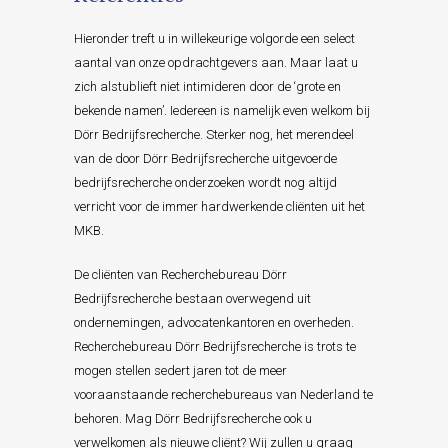
Hieronder treft u in willekeurige volgorde een select
aantal van onze opdrachtgevers aan. Maar laat u
zich alstublieft niet intimideren door de ‘grote en
bekende namen’. Iedereen is namelijk even welkom bij
Dörr Bedrijfsrecherche. Sterker nog, het merendeel
van de door Dörr Bedrijfsrecherche uitgevoerde
bedrijfsrecherche onderzoeken wordt nog altijd
verricht voor de immer hardwerkende cliënten uit het
MKB.
De cliënten van Recherchebureau Dörr
Bedrijfsrecherche bestaan overwegend uit
ondernemingen, advocatenkantoren en overheden.
Recherchebureau Dörr Bedrijfsrecherche is trots te
mogen stellen sedert jaren tot de meer
vooraanstaande recherchebureaus van Nederland te
behoren. Mag Dörr Bedrijfsrecherche ook u
verwelkomen als nieuwe cliënt? Wij zullen u graag