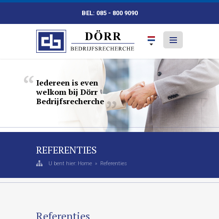
BEL: 085 - 800 9090
Iedereen
is
even
welkom
bij
Dörr
Bedrijfsrecherche
REFERENTIES
U bent hier:
Home
»
Referenties
Referenties