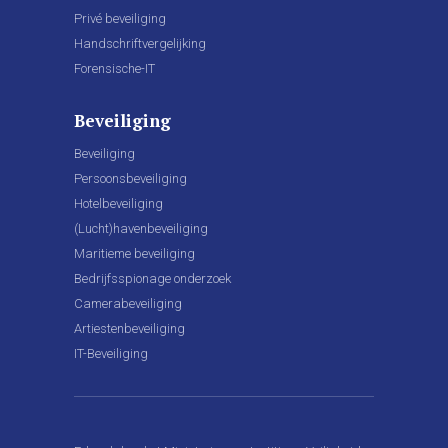
Privé beveiliging
Handschriftvergelijking
Forensische-IT
Beveiliging
Beveiliging
Persoonsbeveiliging
Hotelbeveiliging
(Lucht)havenbeveiliging
Maritieme beveiliging
Bedrijfsspionage onderzoek
Camerabeveiliging
Artiestenbeveiliging
IT-Beveiliging