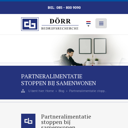
BEL: 085 - 800 9090
PARTNERALIMENTATIE
STOPPEN BIJ SAMENWONEN
U bent hier:
Home
»
Blog
» Partneralimentatie stoppen bij samenwonen
Partneralimentatie
stoppen bij
samenwonen