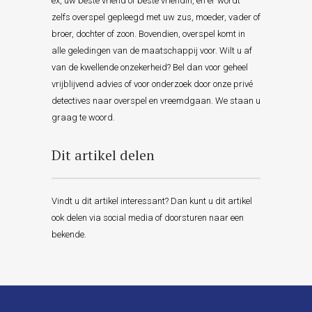
ex, uw beste vriend of beste vriendin, en er wordt
zelfs overspel gepleegd met uw zus, moeder, vader of
broer, dochter of zoon. Bovendien, overspel komt in
alle geledingen van de maatschappij voor. Wilt u af
van de kwellende onzekerheid? Bel dan voor geheel
vrijblijvend advies of voor onderzoek door onze privé
detectives naar overspel en vreemdgaan. We staan u
graag te woord.
Dit artikel delen
Vindt u dit artikel interessant? Dan kunt u dit artikel
ook delen via social media of doorsturen naar een
bekende.