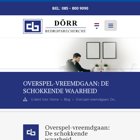
BEL: 085 - 800 9090
OVERSPEL-VREEMDGAAN: DE
SCHOKKENDE WAARHEID
U bent hier:
Home
»
Blog
» Overspel-vreemdgaan: De schokkende waarheid
Overspel-vreemdgaan:
De schokkende
waarheid