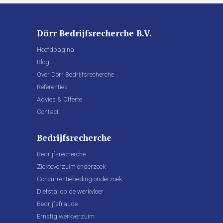
Dörr Bedrijfsrecherche B.V.
Hoofdpagina
Blog
Over Dörr Bedrijfsrecherche
Referenties
Advies & Offerte
Contact
Bedrijfsrecherche
Bedrijfsrecherche
Ziekteverzuim onderzoek
Concurrentiebeding onderzoek
Diefstal op de werkvloer
Bedrijfsfraude
Ernstig werkverzuim