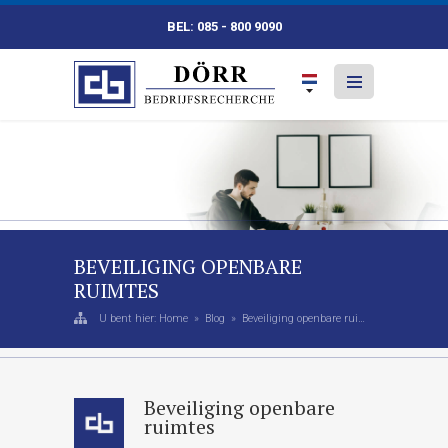
BEL: 085 - 800 9090
BEVEILIGING OPENBARE
RUIMTES
U bent hier:
Home
»
Blog
» Beveiliging openbare ruimtes
Beveiliging openbare
ruimtes